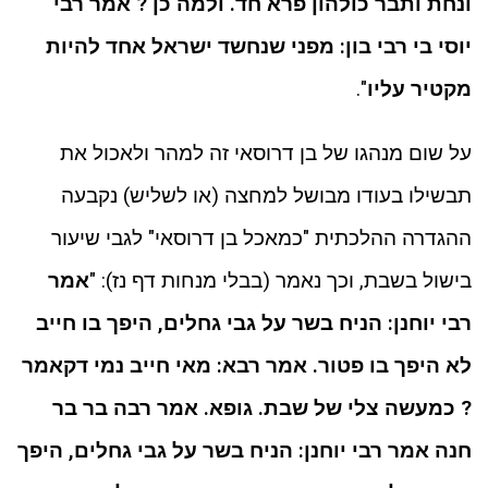
ונחת ותבר כולהון פרא חד. ולמה כן ? אמר רבי
יוסי בי רבי בון: מפני שנחשד ישראל אחד להיות
מקטיר עליו
".
על שום מנהגו של בן דרוסאי זה למהר ולאכול את
תבשילו בעודו מבושל למחצה (או לשליש) נקבעה
ההגדרה ההלכתית "כמאכל בן דרוסאי" לגבי שיעור
בישול בשבת, וכך נאמר (בבלי מנחות דף נז): "
אמר
רבי יוחנן: הניח בשר על גבי גחלים, היפך בו חייב
לא היפך בו פטור. אמר רבא: מאי חייב נמי דקאמר
? כמעשה צלי של שבת. גופא. אמר רבה בר בר
חנה אמר רבי יוחנן: הניח בשר על גבי גחלים, היפך