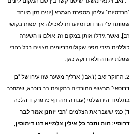
1. זאב וילנאי משער שישנו קשר בין שם המקום ליונים
"הרדסיות" עליהן מספרת הגמרא [יונים מזן מיוחד
שפותח ע"י הורדוס ומיועדות לאכילה אך עפות בקושי
רב], ואשר גידלו אותן במקום זה. אולם זו השערה
כוללנית מידי מפני שקולומבריומים מצויים בכל רחבי
שפלת יהודה ולאו דוקא כאן.
2. החוקר זאב (ז'אבו) ארליך משער שזו עירו של "בן
דרוסאי" מראשי המורדים בתקופת בר כוכבא, שמוזכר
בתלמוד הירושלמי (עבודה זרה דף כז פרק ד הלכה
ד) כמי ששבר את הצלמים "
רבי יוחנן אמר לבר
דרוסיי: חות ותכר כל אילין צלמייא דנו דימוסין,