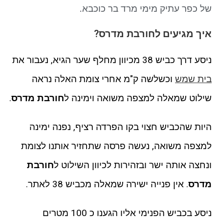
ניגודיות כהה
brightness_low
של כפר עתיק מימי מרד בר כוכבא.
סמן קישורים
font_download
איך מגיעים לחורבת מדרס?
לאפס את כל האפשרויות
cached
ניסע דרך כביש 38 מכיוון מחלף שער הגיא, נעבור את
בית שמש
וכשלשה ק"מ אחרי צומת האלה נראה
שילוט שמאלה למצפה משואה וימינה ל
חורבת מדרס
.
היות שהכביש חצוי בקו הפרדה רציף, נפנה ימינה
למצפה משואה, נעשה פרסה שתחזיר אותנו לצומת
ונחצה אותה ישר ובזהירות לכיוון השילוט ל
חורבת
מדרס
. אין פנייה ישירה שמאלה מכביש 38 לאתר.
ניסע בכביש הפנימי אליו הגענו כ 100 מטרים