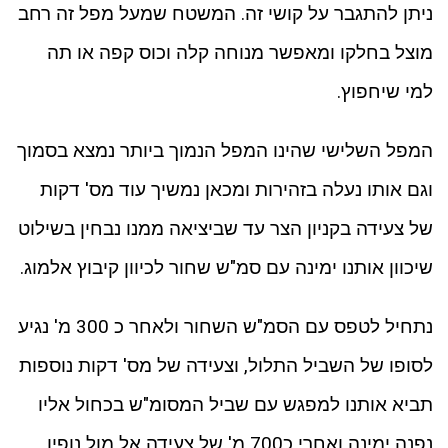
ניתן להתגבר על קושי זה. המשטח שמעל מפל זה רחב
מוצל בחלקו ומאפשר מנוחה קלה וכוס קפה או תה
למי שיחפוץ.
המפל השלישי שהינו המפל הנמוך ביותר נמצא בסמוך
וגם אותו נעלה בזהירות ומכאן נמשיך עוד מס' דקות
של צעידה בקניון הצר עד שביציאה ממנו נבחין בשילוט
שיכוון אותנו ימינה עם סמ"ש שחור לכיוון קיבוץ אלמוג.
נתחיל לטפס עם הסמ"ש השחור ולאחר כ 300 מ' נגיע
לסופו של השביל התלול, וצעידה של מס' דקות נוספות
תביא אותנו למפגש עם שביל המסומ"ש בכחול אליו
נפנה ימינה ואחרי כ700 מ' של צעידה אל מול נופיו