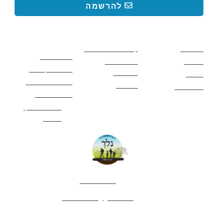
להרשמה
קישורים באתר
קישורים באתר
קישורים
חשובים
מסלולים
קטעים בשביל ישראל
כללי בטיחות
מעיינות
פעילויות לכל
ציוד מומלץ לטיול
המשפחה
אתרים
תנאי שימוש באתר
מאמרים
לינה ואירוח
הצהרת נגישות
מהי חברת נלך
טיולים?
052-4282461
editor.nelech@gmail.com