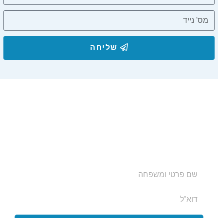
שליחה
הצטרפו לרשימת התפוצה שלנו
ותקבלו עדכונים על מסלולי טיול, פעילויות ומבצעי אירוח
בצימרים. הכתובת לא תועבר לאף גורם.