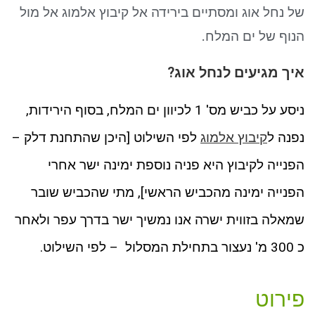
ניגודיות כהה
brightness_low
של נחל אוג ומסתיים בירידה אל קיבוץ אלמוג אל מול
סמן קישורים
font_download
הנוף של ים המלח.
לאפס את כל האפשרויות
cached
איך מגיעים לנחל אוג?
ניסע על כביש מס' 1 לכיוון ים המלח, בסוף הירידות,
נפנה ל
קיבוץ אלמוג
לפי השילוט [היכן שהתחנת דלק –
הפנייה לקיבוץ היא פניה נוספת ימינה ישר אחרי
הפנייה ימינה מהכביש הראשי], מתי שהכביש שובר
שמאלה בזווית ישרה אנו נמשיך ישר בדרך עפר ולאחר
כ 300 מ' נעצור בתחילת המסלול – לפי השילוט.
פירוט