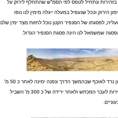
 בזהירות ונתחיל לטפס לפי הסמ"ש שהתחלף לירוק על
פס כ 300 מ' לפי הסימון הירוק וככל שנעפיל במעלה ייגלה מימין לנו נופו
יה, לפסגתו של הסנפיר הקטן נוכל לחזות מצד ימין שלנו
סגה שמשמאל לנו הינה פסגת הסנפיר הגדול.
לאחר המנוחה על פסגת הסנפיר הקטן נרד לאוכף שבהמשך הדרך ונפנה ימינה לאחר כ 50 מ'
לפי הסמ"ש השחור. נרד בדרגיות בזהירות לעבר המכתש ולאחר ירידה של כ 300 מ' השביל
וניים.