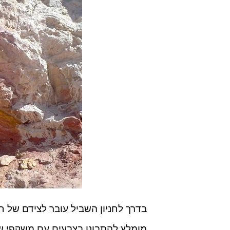
בדרך לחניון השביל עובר לצידם של ח
מומלץ להתבונן בצבעים עם משקפי ש