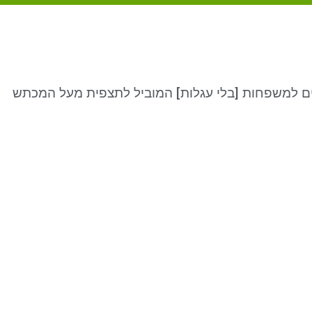
ים למשפחות [בלי עגלות] המוביל לתצפית מעל המכתש