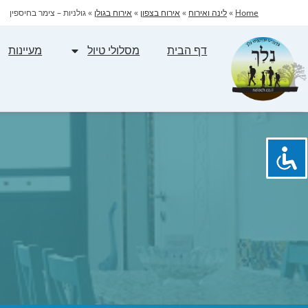
Home
»
לינה ואירוח
»
אירוח בצפון
»
אירוח בגולן
»
גולניות – צימר בחיספין
דף הבית
מסלולי טיול
מעיינות
ג