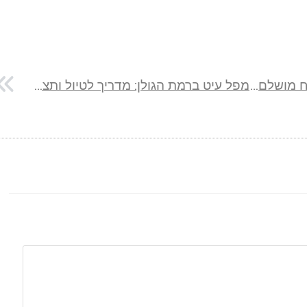
צימר הבית של יעל בקשת: אירוח מושלם למשפחות גדולות
מפל עיט ברמת הגולן: מדריך לטיול ותצפית עמודי הבזלת