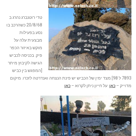
טדי רוטנברג נהרג ב
20/8/68 כשהרכב בו
נסע בפעילות
מבצעית עלה על
מוקש באיזור הכפר
פיק. בכניסה לכביש
הגישה לקיבוץ מיתר
[המפגש בין כביש
7893 ל 98] מצד ימין של הכביש יש פינת הנצחה ואנדרטה לזכרו. מיקום
מדוייק –
כאן
. על חייון ניתן לקרוא –
כאן