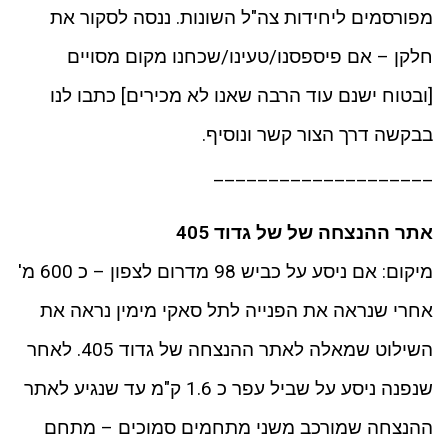
ניגודיות כהה
brightness_low
מפורסמים ליחידות צה"ל השונות. ננסה לסקור את
סמן קישורים
font_download
חלקן – אם פיספסנו/טעינו/שכחנו מקום מסויים
לאפס את כל האפשרויות
cached
[ובטוח ישנם עוד הרבה שאנו לא מכירים] כתבו לנו
בבקשה דרך הצור קשר ונוסיף.
____________________
אתר ההנצחה של של גדוד 405
מיקום: אם ניסע על כביש 98 מדרום לצפון – כ 600 מ'
אחרי שנראה את הפנייה לתל סאקי מימין נראה את
השילוט שמאלה לאתר ההנצחה של גדוד 405. לאחר
שנפנה ניסע על שביל עפר כ 1.6 ק"מ עד שנגיע לאתר
ההנצחה שמורכב משני מתחמים סמוכים – מתחם