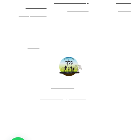
מסלולים
קטעים בשביל ישראל
כללי בטיחות
מעיינות
פעילויות לכל
ציוד מומלץ לטיול
המשפחה
אתרים
תנאי שימוש באתר
מאמרים
לינה ואירוח
הצהרת נגישות
מהי חברת נלך
טיולים?
052-4282461
editor.nelech@gmail.com