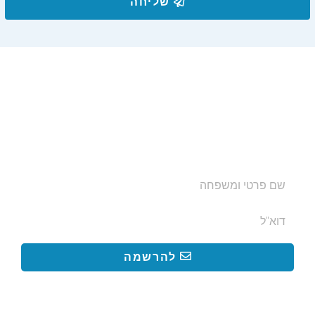
שליחה
הצטרפו לרשימת התפוצה שלנו
ותקבלו עדכונים על מסלולי טיול, פעילויות ומבצעי אירוח
בצימרים. הכתובת לא תועבר לאף גורם.
להרשמה
קישורים באתר
קישורים באתר
קישורים
חשובים