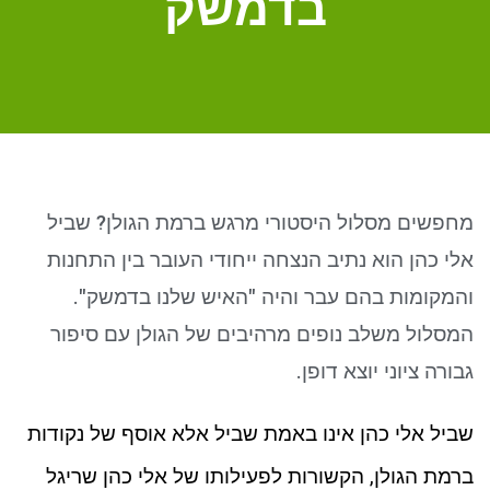
בדמשק
ניגודיות כהה
brightness_low
סמן קישורים
font_download
לאפס את כל האפשרויות
cached
מחפשים מסלול היסטורי מרגש ברמת הגולן? שביל
אלי כהן הוא נתיב הנצחה ייחודי העובר בין התחנות
והמקומות בהם עבר והיה "האיש שלנו בדמשק".
המסלול משלב נופים מרהיבים של הגולן עם סיפור
גבורה ציוני יוצא דופן.
שביל אלי כהן אינו באמת שביל אלא אוסף של נקודות
ברמת הגולן, הקשורות לפעילותו של אלי כהן שריגל