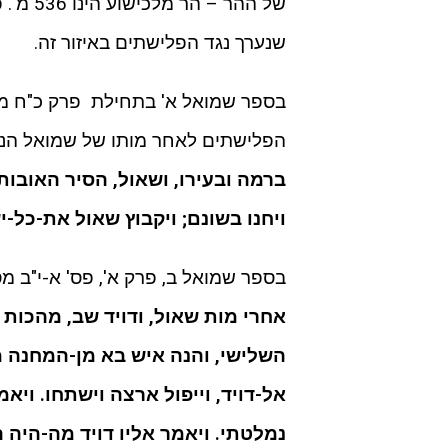
של ההר
שנערך נגד הפלישתים באיזור זה.
בספר שמואל א' בתחילת פרק כ"ח מתו
הפלישתים לאחר מותו של שמואל הנבי
ברמה ובעירו, ושאול, הסיר האובות
ויחנו בשונם; ויקבוץ שאול את-כל-י
בספר שמואל ב, פרק א', פס' א-י"ב מס
אחרי מות שאול, ודויד שב, מהכות א
השלישי, והנה איש בא מן-המחנה מע
אל-דויד, וייפול ארצה וישתחו. ויאמ
נמלטתי. ויאמר אליו דויד מה-היה 