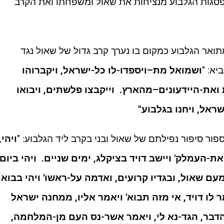
 – הר מלכישוע הינו 536 מ'. פסגות הגלבוע מנציחות את שאול ומשפחתו ואת הקרב
אר הגלבוע כמקום בו נערך קרב גדול של שאול נגד
א: "
ושמואל מת–ויספדו-לו כל-ישראל, ויקברוהו
 ואת-היידעונים–מהארץ. וייקבצו פלשתים, ויבואו
שראל, ויחנו בגלבוע"
פור סיפור נפילתם של שאול ובני בקרב ליד הגלבוע: "
ויהי,
ת-העמלק' ויישב דויד בציקלג, ימים שניים. ויהי ביום
ם שאול, ובגדיו קרועים, ואדמה על-ראשו' ויהי בבואו
ר לו דויד, אי מזה תבוא' ויאמר אליו, ממחנה ישראל
הדבר, הגד-נא לי, ויאמר אשר-נס העם מן-המלחמה,