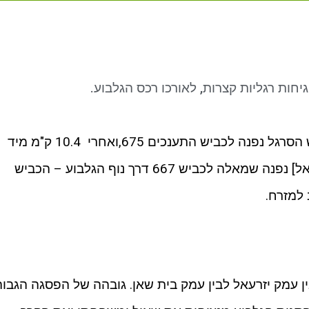
יחות רגליות קצרות, לאורכו רכס הגלבוע.
איך מגיעים לדרך נוף הגלבוע? מכביש הסרגל נפנה לכביש התענכים 675,ואחרי 10.4 ק"מ מיד
אחרי קיבוץ יזרעאל [והפניה לתל יזרעאל] נפנה שמאלה לכביש 667 דרך נוף הגלבוע – הכביש
למזרח.
ן עמק יזרעאל לבין עמק בית שאן. גובהה של הפסגה הגבוה