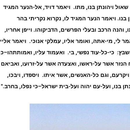
שאול ויהונתן בנו, מתו. ויאמר דויד, אל-הנער המגיד
 בנו. ויאמר הנער המגיד לו, נקרוא נקריתי בהר
, והנה הרכב ובעלי הפרשים, הדביקוהו. וייפן אחריו,
אמר לי, מי-אתה, ואומר אליו, עמלקי אנוכי. ויאמר אליי,
שבץ: כי-כל-עוד נפשי, בי. ואעמוד עליו, ואמותתהו–כי
קח הנזר אשר על-ראשו, ואצעדה אשר על-זרועו, ואביאם
 ויקרעם, וגם כל-האנשים, אשר איתו. ויספדו, ויבכו,
תן בנו, ועל-עם יהוה ועל-בית ישראל–כי נפלו, בחרב."