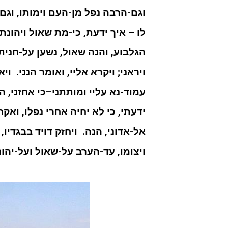
וגם-הרבה נפל מן-העם וימותו, וגם 
לו – איך ידעת, כי-מת שאול ויהונתן
הגלבוע, והנה שאול, נשען על-חניתו
ויראני; ויקרא אליי, ואומר הנני. וי
עמוד-נא עליי ומותתני–כי אחזני, ה
ידעתי, כי לא יחיה אחרי נפלו, וא
אל-אדוני, הנה. ויחזק דויד בבגדיו,
ויצומו, עד-הערב על-שאול ועל-יהונ