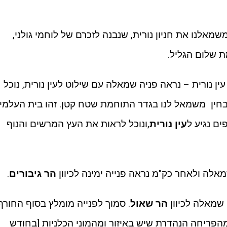
משמאלנו את חניון נורית, שנבנה לזכרם של לוחמי גולני,
ולאחר כ 1.1 ק"מ נגיע עין נורית – נראה פניה שמאלה עם שילוט לעין נורית, נוכל
יל העפר, לאחר 200 מ' נבחין משמאל לנו בגדר התוחמת שטח קטן. זהו בית העלמין
עין נורית
,ונוכל לראות את העץ המרשים והנוף
לה ולאחר כק"מ נראה פנייה ימינה לכיוון
הר גיבורים
.
 שמאלה לכיוון
הר שאול
. סמוך לפנייה מומלץ בסוף החורף
מהפריחה הנהדרת שיש באיזור ומהמוני הכלניות [בחודש