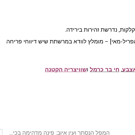
לקות, נדרשת זהירות בירידה.
פריל-מאי] – מומלץ לוודא במרשתת שיש דיווחי פריחה
צבע
,
חי בר כרמל
ו
שוויצריה הקטנה
המפל הנסתר ועין איוב: פינה מדהימה בכינרת