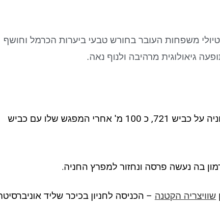
לטיולי משפחות העובר בחורש טבעי ביערות הכרמל וחושף
ופעה גיאולוגית מרהיבה ולנוף נאה.
סלול נחל כלח עליון מתחיל במפרץ חניה על כביש 721, כ 100 מ' אחרי המפגש שלו עם כביש
שוויצריה הקטנה
– הכניסה לחניון בכיכר שליד אוניברסיטת