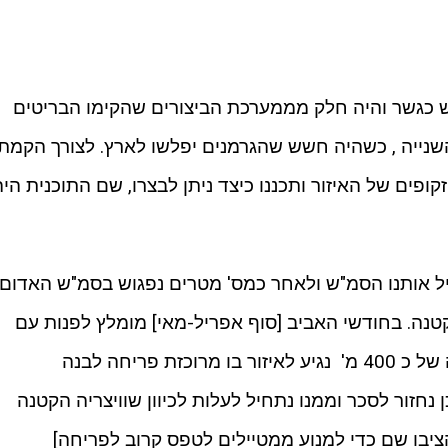
ר ששימש כגשר והיה חלק מממערכת הביצורים שהקימו הבריטים
ייה , כשהיה חשש שהגרמנים יפלשו לארץ. לצורך הקמת
קופים של האיזור ותכננו כיצד ניתן לבצרו, שם התוכנית היה
וביל אותנו הסמ"ש ולאחר כמס' מטרים נפגוש בסמ"ש האדום
הקטנה. בחודשי האביב [סוף אפריל-מאי] מומלץ לפנות עם
הסמ"ש האדום שמאלה ולאחר צעידה של כ 400 מ' נגיע לאיזור בו מרוכזת פריחה לבנה
 נחזור לסכר וממנו נתחיל לעלות לכיוון שוויצריה הקטנה
יבו שם כדי למנוע ממטיילים לטפס קרוב לפריחה]