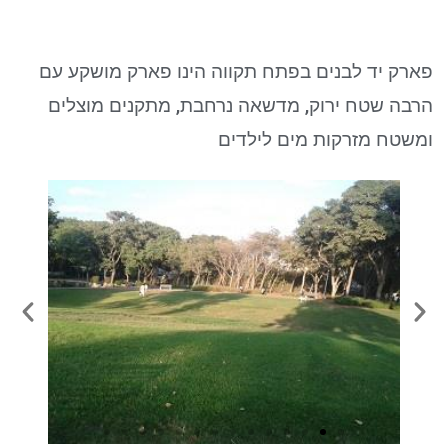
ניגודיות כהה
brightness_low
סמן קישורים
font_download
פארק יד לבנים בפתח תקווה הינו פארק מושקע עם
לאפס את כל האפשרויות
cached
הרבה שטח ירוק, מדשאה נרחבת, מתקנים מוצלים
ומשטח מזרקות מים לילדים