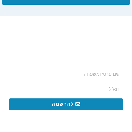
הצטרפו לרשימת התפוצה שלנו
ותקבלו עדכונים על מסלולי טיול, פעילויות ומבצעי אירוח
בצימרים. הכתובת לא תועבר לאף גורם.
להרשמה
קישורים באתר
קישורים באתר
קישורים
חשובים
מסלולים
קטעים בשביל ישראל