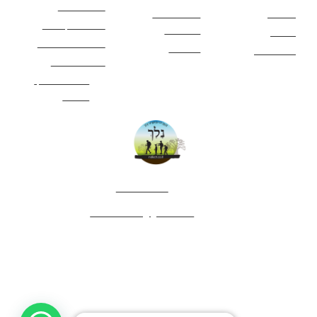
כללי בטיחות
מעיינות
פעילויות לכל
ציוד מומלץ לטיול
המשפחה
אתרים
תנאי שימוש באתר
מאמרים
לינה ואירוח
הצהרת נגישות
מהי חברת נלך
טיולים?
052-4282461
editor.nelech@gmail.com