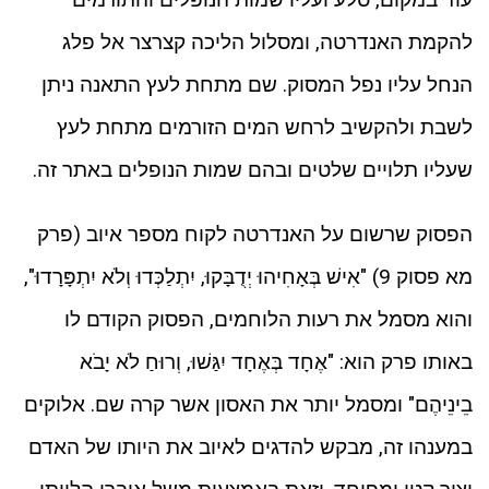
להקמת האנדרטה, ומסלול הליכה קצרצר אל פלג
הנחל עליו נפל המסוק. שם מתחת לעץ התאנה ניתן
לשבת ולהקשיב לרחש המים הזורמים מתחת לעץ
שעליו תלויים שלטים ובהם שמות הנופלים באתר זה.
הפסוק שרשום על האנדרטה לקוח מספר איוב (פרק
מא פסוק 9) "אִישׁ בְּאָחִיהוּ יְדֻבָּקוּ, יִתְלַכְּדוּ וְלֹא יִתְפָּרָדוּ",
והוא מסמל את רעות הלוחמים, הפסוק הקודם לו
באותו פרק הוא: "אֶחָד בְּאֶחָד יִגַּשׁוּ, וְרוּחַ לֹא יָבֹא
בֵינֵיהֶם" ומסמל יותר את האסון אשר קרה שם. אלוקים
במענהו זה, מבקש להדגים לאיוב את היותו של האדם