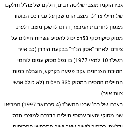
גביו הוקמו מוצבי שליטה רבים, חלקם של צה"ל וחלקם
של חיילי צד"ל. מוצב הדס שכן על גבי רכס הבופור
מצפון לחורבות המבצר, דרום לו שכן מוצב דלעת.
מסוק סיקורסקי ch53 יכול להסיע עשרות חיילים על
ציודם. לאחר "אסון הנ"ד" בבקעת הירדן (כב אייר
תשל'ז 10 למאי 1977) בו נפל מסוק עמוס לוחמי
חטיבת הצנחנים עקב פגיעה בקרקע, הוגבלה כמות
החיילים הטסים במסוק ל33 חיילים (לא כולל אנשי
צוות אויר).
בערבו של כח' שבט התשנ"ז (4 פברואר 1997) המריאו
שני מסוקי יסעור עמוסי חיילים בדרכם למוצבי הדס
ודלעת. בסמוך לישוב שאר ישוב התבקשו המסוקים