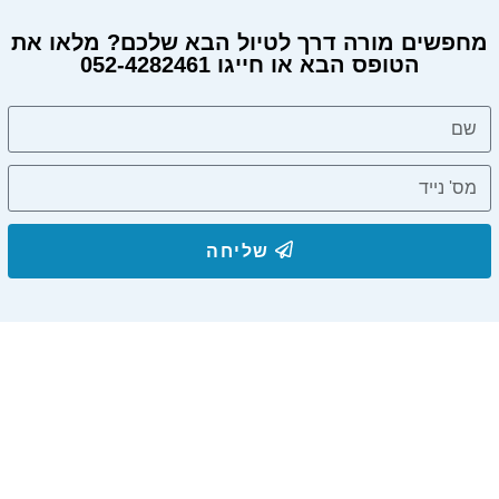
מחפשים מורה דרך לטיול הבא שלכם? מלאו את
הטופס הבא או חייגו 052-4282461
שליחה
הצטרפו לרשימת התפוצה שלנו
ותקבלו עדכונים על מסלולי טיול, פעילויות ומבצעי אירוח
בצימרים. הכתובת לא תועבר לאף גורם.