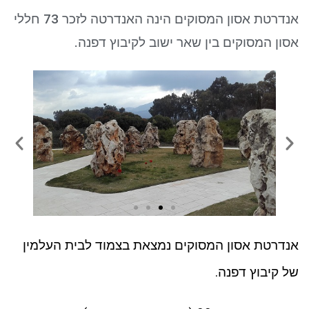
ניגודיות כהה
brightness_low
אנדרטת אסון המסוקים הינה האנדרטה לזכר 73 חללי
סמן קישורים
font_download
אסון המסוקים בין שאר ישוב לקיבוץ דפנה.
לאפס את כל האפשרויות
cached
אנדרטת אסון המסוקים נמצאת בצמוד לבית העלמין
של קיבוץ דפנה.