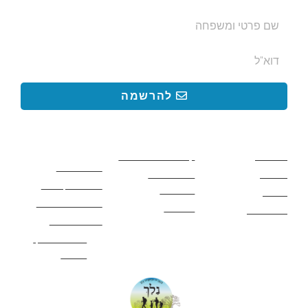
להרשמה
קישורים באתר
קישורים באתר
קישורים
חשובים
מסלולים
קטעים בשביל ישראל
כללי בטיחות
מעיינות
פעילויות לכל
ציוד מומלץ לטיול
המשפחה
אתרים
תנאי שימוש באתר
מאמרים
לינה ואירוח
הצהרת נגישות
מהי חברת נלך
טיולים?