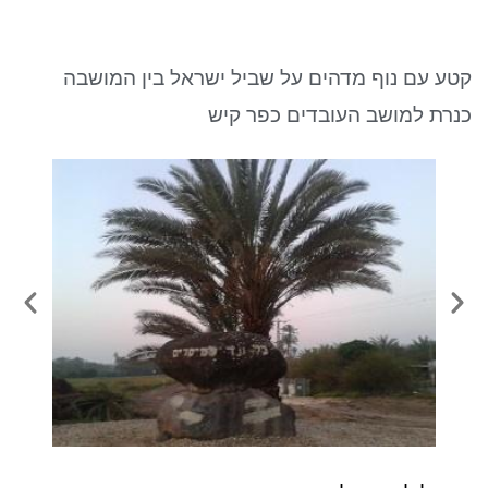
ניגודיות כהה
brightness_low
סמן קישורים
font_download
קטע עם נוף מדהים על שביל ישראל בין המושבה
לאפס את כל האפשרויות
cached
כנרת למושב העובדים כפר קיש