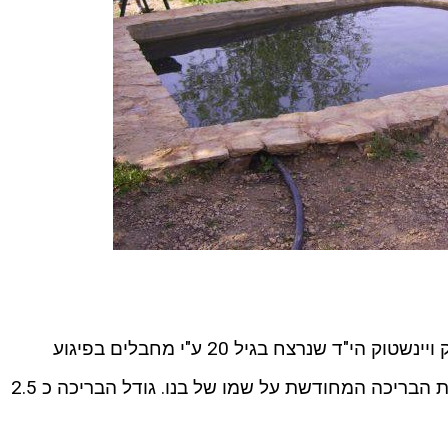
המעיין המשופץ קרוי על שמו של יצחק ויינשטוק הי"ד שנרצח בגיל 20 ע"י מחבלים בפיגוע
ירי. המעיין שופץ על ידי אביו שקרא את הבריכה המחודשת על שמו של בנו. גודל הבריכה כ 2.5