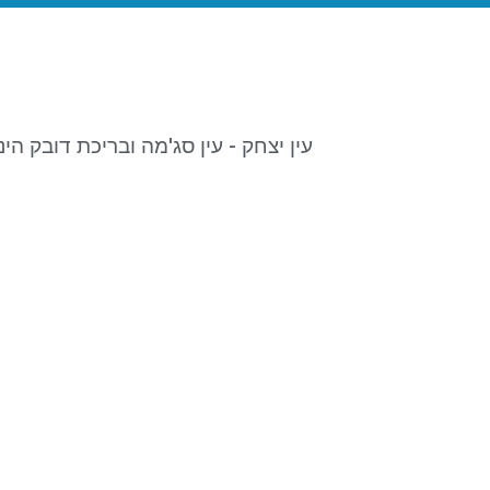
עין יצחק - עין סג'מה ובריכת דובק הינן 2 בריכות מטופחות, עמוקות וקרות לזכרם של אב ו