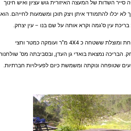
ה סייר השדות של המעצה האיזורית גוש עציון ואיש חינוך
ך לא יכלו להתמודד איתן ויצק תוכן ומשמעות לחייהם. הוא
בריכת עין ס'גמה וקרא אותה על שם בנו – עין יצחק.
לאחר מותו נבנתה לזכרו בריכה מטופחת ומוצלת ששטחה כ 4X4 מ"ר ועומקה כמטר וחצי
 הבריכה נמצאת בואדי גן העדן, ובסביבתה מס' שולחנות
עים שטופחה ונוקתה ומשמשת כיום לפעילויות חברתיות.