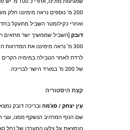
שמגיעות מולי
200 מ' נוספים נראה מימיננו חלק משרידיה של
ואחרי כקילומטר השביל מתעקל בחדו
דובק
[השביל שממשיך ישר מתאים רק 
300 מ' נראה מימיננו את המדרגות היורדות ל
לרדת לאחר הטבילה במימיה הקרים של 
של 200 מ' במורד הישר לבריכה.
קצת היסטוריה
עין יצחק / סג'מה
ובריכה דובק נמצאות
שם הנוף המרהיב הנשקף ממנו, עצי ה
הנמצאת על צלעו המערבו של נחל סג'