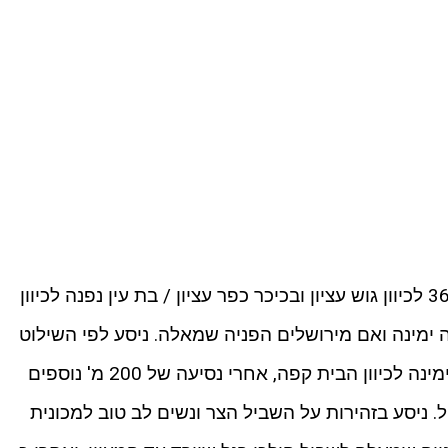
כדי להגיע לעין יצחק ניסע על כביש 367 לכיוון גוש עציון ובכיכר כפר עציון / בת עין נפנה לכיוון
 ימינה ואם מירושלים הפניה שמאלה. ניסע לפי השילוט
למסעדת גוונא ואחרי כ 500 מ' נפנה ימינה לכיוון הבית קפה, אחרי נסיעה של 200 מ' נוספים
. ניסע בזהירות על השביל הצר ונשים לב טוב למכונית