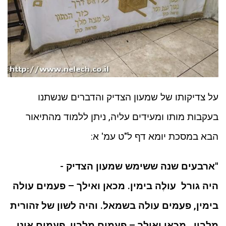
על צדיקותו של שמעון הצדיק והדברים שנשתנו
בעקבות מותו ומעידים עליה, ניתן ללמוד מהתיאור
הבא במסכת יומא דף ל"ט עמ' א:
"ארבעים שנה ששימש שמעון הצדיק -
היה גורל עולֶה בימין. מכאן ואילך – פעמים עולה
בימין, פעמים עולה בשמאל.
והיה לשון של זהורית
מלבין . מכאן ואילך – פעמים מלבין, פעמים אינו