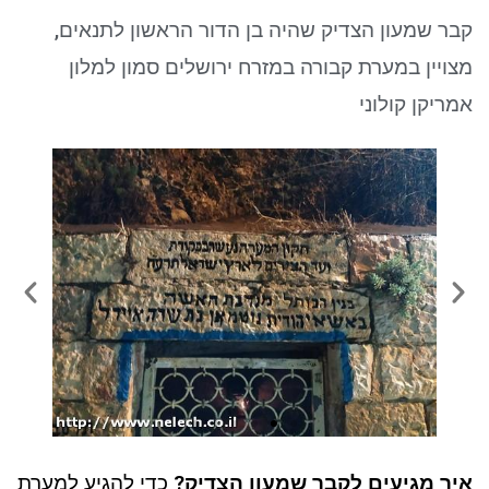
ניגודיות כהה
brightness_low
קבר שמעון הצדיק שהיה בן הדור הראשון לתנאים,
סמן קישורים
font_download
מצויין במערת קבורה במזרח ירושלים סמון למלון
לאפס את כל האפשרויות
cached
אמריקן קולוני
איך מגיעים לקבר שמעון הצדיק?
כדי להגיע למערת