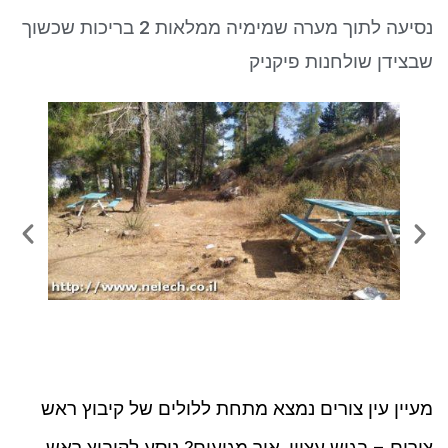
ניגודיות כהה
brightness_low
נסיעה לתוך מערה שמימיה ממלאות 2 בריכות שכשוך
סמן קישורים
font_download
שבצידן שולחנות פיקניק
לאפס את כל האפשרויות
cached
מעיין עין צורים נמצא מתחת ללולים של קיבוץ ראש
צורים – בגוש עציון. איך מגיעים? ניסע לקיבוץ ראש