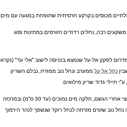
בזלתיים מכוסים בקרקע חרסיתית שתופחת במגעה עם מים.
 משקעים רבה, נחלים רדודים הזורמים במתינות וסוג
רום לפקק אל-על שנמצא בכניסה לישוב "אלי עד" (נקרא
בין
נחל אל על
ממערב ונחל נוב ממזרח, נבלם השריון
י חיילי גדוד שריון מילואים.
שטח הביצה 763 דונם, חלקה יבש ובוצי אחרי הגשם, חלקה מים נמוכים (עד 30 ס"מ) ובמרכזה
ה נחל נוב שזורם מזרחה לנחל רוקד שנשפך לנהר הירמוך