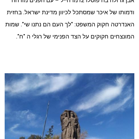
אבן גדולה בה פוסלו 2דמו חייל – עם הפנים מזרחה
ודמותו של איכר שמסתכל לכיוון מדינת ישראל. בחזית
האנדרטה חקוק המשפט: "לך העם הם נתנו שי". שמות
המונצחים חקוקים על הצד הפנימי של רגלי ה "ח".