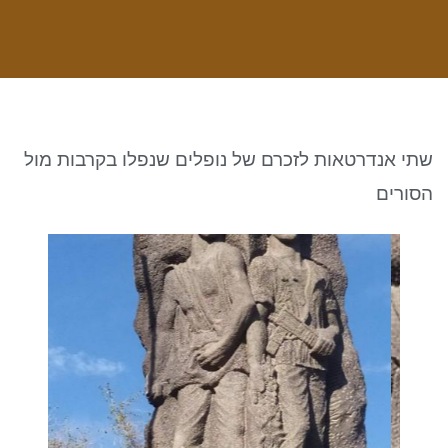
ניגודיות כהה
brightness_low
סמן קישורים
font_download
לאפס את כל האפשרויות
cached
שתי אנדרטאות לזכרם של נופלים שנפלו בקרבות מול
הסורים