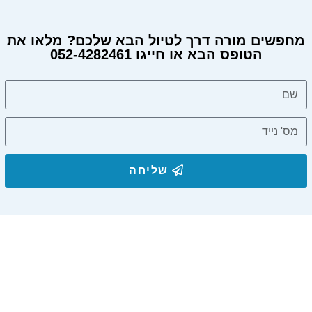
מחפשים מורה דרך לטיול הבא שלכם? מלאו את
הטופס הבא או חייגו 052-4282461
מחפשים מורה דרך?
שליחה
הצטרפו לרשימת התפוצה שלנו
ותקבלו עדכונים על מסלולי טיול, פעילויות ומבצעי אירוח