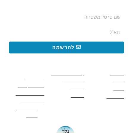
בצימרים. הכתובת לא תועבר לאף גורם.
להרשמה
קישורים באתר
קישורים באתר
קישורים
חשובים
מסלולים
קטעים בשביל ישראל
כללי בטיחות
מעיינות
פעילויות לכל
ציוד מומלץ לטיול
המשפחה
אתרים
תנאי שימוש באתר
מאמרים
לינה ואירוח
הצהרת נגישות
מהי חברת נלך
טיולים?