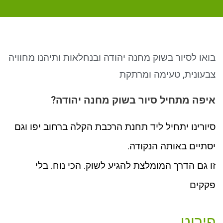
ניגודיות כהה
brightness_low
סמן קישורים
font_download
לאפס את כל האפשרויות
cached
בואו לסיור בשוק מחנה יהודה ובנחלאות ותיהנו מחוויה
צבעונית, טעימה ומרתקת
איפה מתחיל סיור בשוק מחנה יהודה?
סיורינו יתחיל ליד תחנת הרכבת הקלה ברחוב יפו וגם
יסתיים באותה הנקודה.
זו גם הדרך המומלצת להגיע לשוק. הכי נוח. בלי
פקקים
פירוט