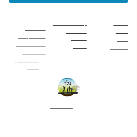
קישורים באתר
קישורים באתר
קישורים
חשובים
מסלולים
קטעים בשביל ישראל
כללי בטיחות
מעיינות
פעילויות לכל
ציוד מומלץ לטיול
המשפחה
אתרים
תנאי שימוש באתר
מאמרים
לינה ואירוח
הצהרת נגישות
מהי חברת נלך
טיולים?
052-4282461
editor.nelech@gmail.com