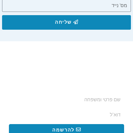
שליחה
הצטרפו לרשימת התפוצה שלנו
ותקבלו עדכונים על מסלולי טיול, פעילויות ומבצעי אירוח
בצימרים. הכתובת לא תועבר לאף גורם.
להרשמה