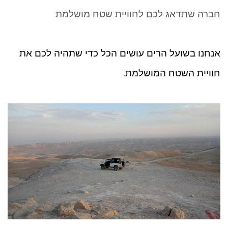
ניגודיות כהה
brightness_low
חברה שתדאג לכם לחוויית שטח מושלמת
סמן קישורים
font_download
לאפס את כל האפשרויות
cached
אנחנו בשועל הרים עושים הכל כדי שתהיה לכם את
חוויית השטח המושלמת.