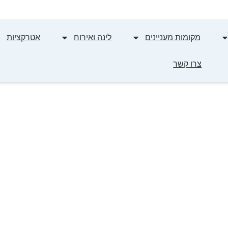
מקומות מעניינים
לינה ואירוח
אטרקציות
צרו קשר
כללי בטיחות למטייל
לשי "נלך" באדיבות החברה להג