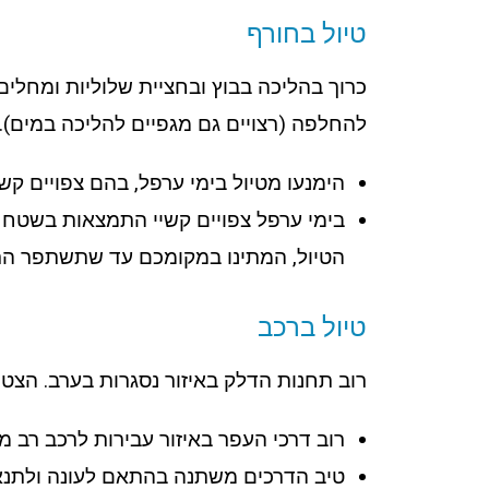
טיול בחורף
כרוך בהליכה בבוץ ובחציית שלוליות ומחלים
להחלפה (רצויים גם מגפיים להליכה במים).
הימנעו מטיול בימי ערפל, בהם צפויים קש
בימי ערפל צפויים קשיי התמצאות בשטח ו
הטיול, המתינו במקומכם עד שתשתפר הר
טיול ברכב
רוב תחנות הדלק באיזור נסגרות בערב. הצטיי
רוב דרכי העפר באיזור עבירות לרכב רב מינוע (4X4) בלבד ומיעוטן גם לטיוליות ולטנדרים ולרכב פרטי, ראו את הסימנים המוסכ
טיב הדרכים משתנה בהתאם לעונה ולתנאים