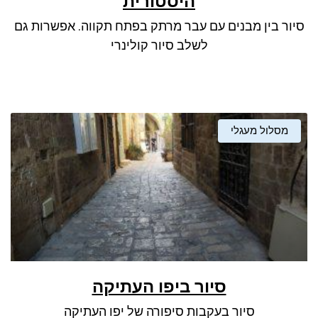
היסטורית
ניגודיות כהה
brightness_low
סיור בין מבנים עם עבר מרתק בפתח תקווה. אפשרות גם
סמן קישורים
font_download
לשלב סיור קולינרי
לאפס את כל האפשרויות
cached
מסלול מעגלי
סיור ביפו העתיקה
סיור בעקבות סיפורה של יפו העתיקה