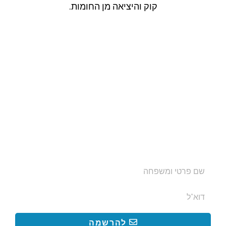
קוק והיציאה מן החומות.
הצטרפו לרשימת התפוצה שלנו
ותקבלו עדכונים על מסלולי טיול, פעילויות ומבצעי אירוח
בצימרים. הכתובת לא תועבר לאף גורם.
להרשמה