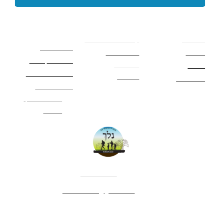
קישורים באתר
קישורים באתר
קישורים
חשובים
מסלולים
קטעים בשביל ישראל
כללי בטיחות
מעיינות
פעילויות לכל
ציוד מומלץ לטיול
המשפחה
אתרים
תנאי שימוש באתר
מאמרים
לינה ואירוח
הצהרת נגישות
מהי חברת נלך
טיולים?
052-4282461
editor.nelech@gmail.com