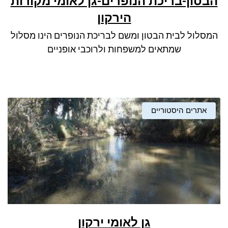
הבטון-בריכת הנופרים-גן לאומי מקורות
ניגודיות כהה
brightness_low
הירקון
סמן קישורים
font_download
המסלול לבית הבטון ומשם לבריכת הנופרים הינו מסלול
לאפס את כל האפשרויות
cached
שמתאים למשפחות ולרוכבי אופניים
אתרים היסטוריים
גן לאומי ירקון