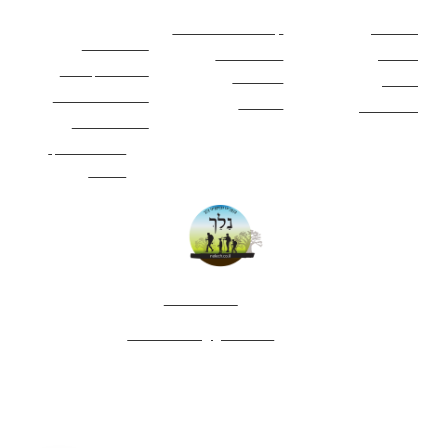
חשובים
מסלולים
קטעים בשביל ישראל
כללי בטיחות
מעיינות
פעילויות לכל
ציוד מומלץ לטיול
המשפחה
אתרים
תנאי שימוש באתר
מאמרים
לינה ואירוח
הצהרת נגישות
מהי חברת נלך
טיולים?
052-4282461
editor.nelech@gmail.com