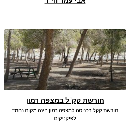
אבי עמר הי"ד
ניגודיות כהה
brightness_low
סמן קישורים
font_download
לאפס את כל האפשרויות
cached
חורשת קק"ל במצפה רמון
חורשת קקל בכניסה למצפה רמון הינה מקום נחמד
לפיקניקים