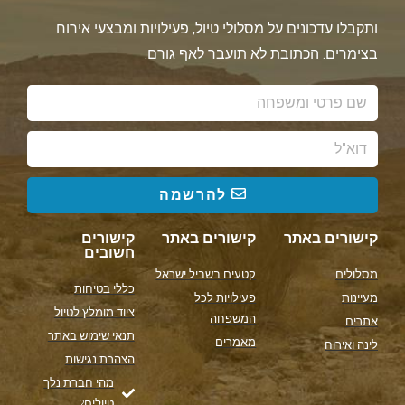
ותקבלו עדכונים על מסלולי טיול, פעילויות ומבצעי אירוח
בצימרים. הכתובת לא תועבר לאף גורם.
להרשמה
קישורים באתר
קישורים באתר
קישורים
חשובים
מסלולים
קטעים בשביל ישראל
כללי בטיחות
מעיינות
פעילויות לכל
ציוד מומלץ לטיול
המשפחה
אתרים
תנאי שימוש באתר
מאמרים
לינה ואירוח
הצהרת נגישות
מהי חברת נלך
טיולים?