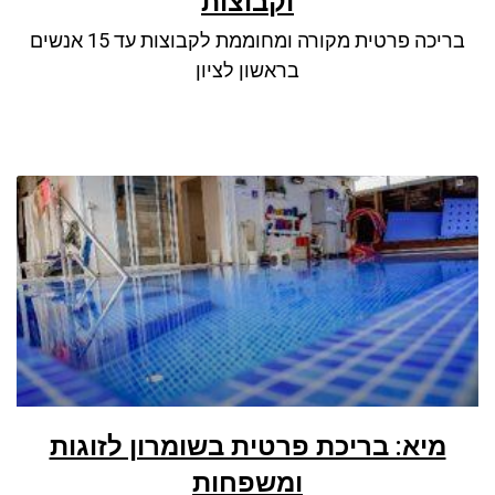
וקבוצות
ניגודיות כהה
brightness_low
בריכה פרטית מקורה ומחוממת לקבוצות עד 15 אנשים
סמן קישורים
font_download
בראשון לציון
לאפס את כל האפשרויות
cached
מיא: בריכת פרטית בשומרון לזוגות
ומשפחות