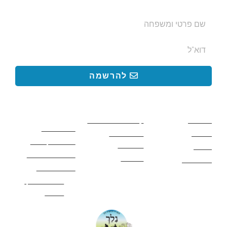
להרשמה
קישורים באתר
קישורים באתר
קישורים
חשובים
מסלולים
קטעים בשביל ישראל
כללי בטיחות
מעיינות
פעילויות לכל
ציוד מומלץ לטיול
המשפחה
אתרים
תנאי שימוש באתר
מאמרים
לינה ואירוח
הצהרת נגישות
מהי חברת נלך
טיולים?