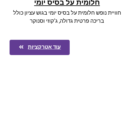
חלומית על בסיס יומי
חוויית נופש חלומית על בסיס יומי בגוש עציון כולל
בריכה פרטית גדולה, ג'קוזי וסנוקר
עוד אטרקציות
הצטרפו לרשימת התפוצה שלנו
ותקבלו עדכונים על מסלולי טיול, פעילויות ומבצעי אירוח
בצימרים. הכתובת לא תועבר לאף גורם.