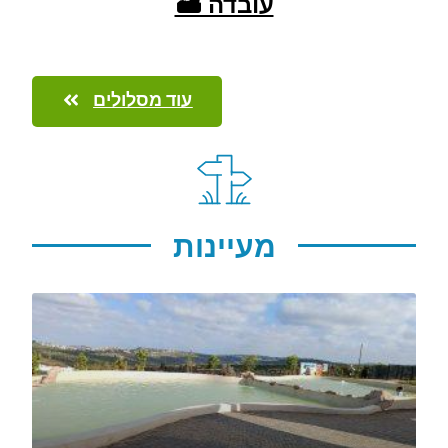
עובדה 🏜️
עוד מסלולים
מעיינות