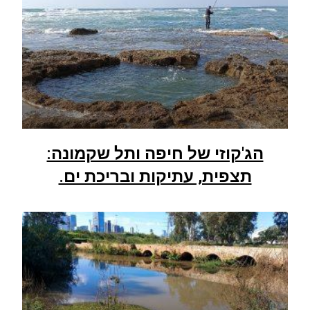
הג'קוזי של חיפה ותל שקמונה:
תצפית, עתיקות ובריכת ים.