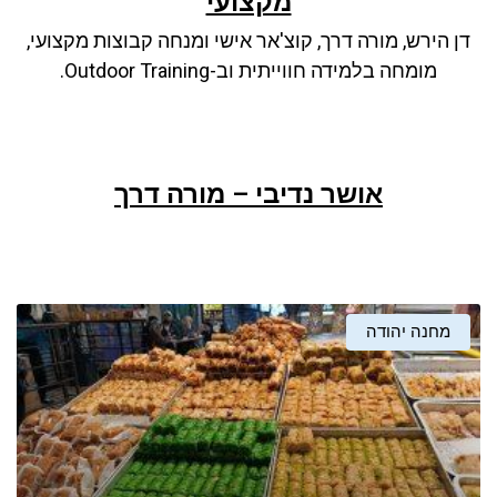
מקצועי
ניגודיות כהה
brightness_low
דן הירש, מורה דרך, קוצ'אר אישי ומנחה קבוצות מקצועי,
סמן קישורים
font_download
מומחה בלמידה חווייתית וב-Outdoor Training.
לאפס את כל האפשרויות
cached
אושר נדיבי – מורה דרך
מחנה יהודה