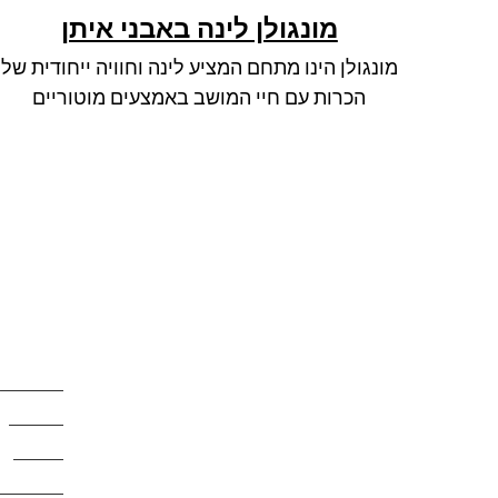
מונגולן לינה באבני איתן
מונגולן הינו מתחם המציע לינה וחוויה ייחודית של
הכרות עם חיי המושב באמצעים מוטוריים
הצטרפו לרשימת התפוצה שלנו
קישורים
ותקבלו עדכונים על מסלולי טיול,
מסלולים
פעילויות ומבצעי אירוח בצימרים.
מעיינות
הכתובת לא תועבר לאף גורם.
אתרים
לינה ואיר