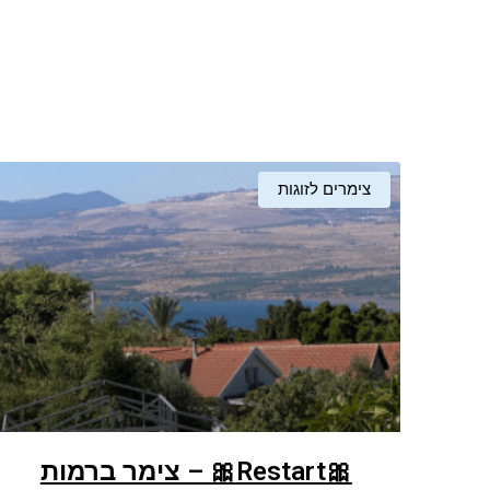
צימרים לזוגות
🎀Restart🎀 – צימר ברמות