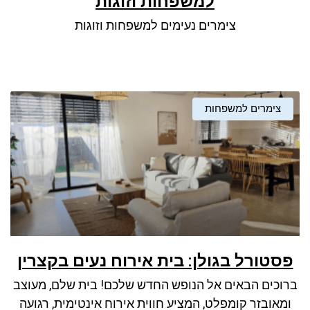
למשפחות וזוגות
ניגודיות כהה
brightness_low
צימרים נעימים למשפחות וזוגות
סמן קישורים
font_download
לאפס את כל האפשרויות
cached
צימרים למשפחות
פסטורל בגולן: בית אירוח נעים בקצרין
ברוכים הבאים אל הנופש החדש שלכם! בית שלם, מעוצב
ומאובזר קומפלט, המציע חווית אירוח אינטימית, רגועה