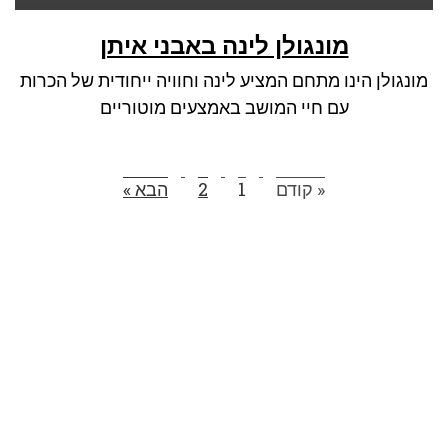
מונגולן לינה באבני איתן
מונגולן הינו מתחם המציע לינה וחוויה ייחודית של הכרות
עם חיי המושב באמצעים מוטוריים
« קודם
1
2
הבא »
הצטרפו לרשימת התפוצה שלנו
ותקבלו עדכונים על מסלולי טיול, פעילויות ומבצעי אירוח
בצימרים. הכתובת לא תועבר לאף גורם.