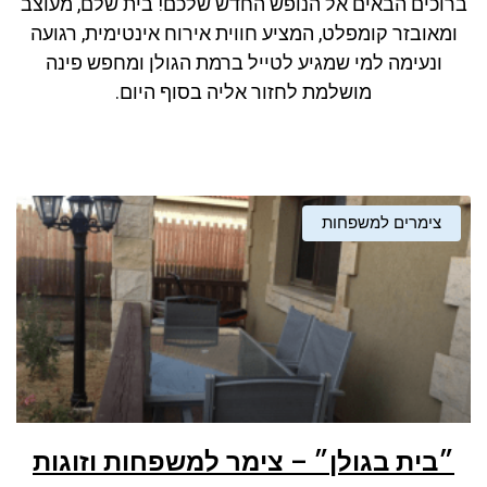
ברוכים הבאים אל הנופש החדש שלכם! בית שלם, מעוצב
ניגודיות כהה
brightness_low
ומאובזר קומפלט, המציע חווית אירוח אינטימית, רגועה
סמן קישורים
font_download
ונעימה למי שמגיע לטייל ברמת הגולן ומחפש פינה
מושלמת לחזור אליה בסוף היום.
לאפס את כל האפשרויות
cached
צימרים למשפחות
״בית בגולן״ – צימר למשפחות וזוגות