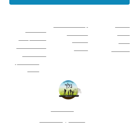
קישורים באתר
קישורים באתר
קישורים
חשובים
מסלולים
קטעים בשביל ישראל
כללי בטיחות
מעיינות
פעילויות לכל
ציוד מומלץ לטיול
המשפחה
אתרים
תנאי שימוש באתר
מאמרים
לינה ואירוח
הצהרת נגישות
מהי חברת נלך
טיולים?
052-4282461
editor.nelech@gmail.com