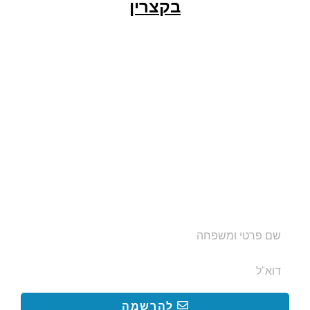
בקצרין
הצטרפו לרשימת התפוצה שלנו
ותקבלו עדכונים על מסלולי טיול, פעילויות ומבצעי אירוח
בצימרים. הכתובת לא תועבר לאף גורם.
להרשמה