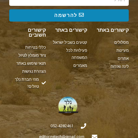
להרשמה
קישורים באתר
קישורים באתר
קישורים
חשובים
מסלולים
קטעים בשביל ישראל
כללי בטיחות
מעיינות
פעילויות לכל
ציוד מומלץ לטיול
המשפחה
אתרים
תנאי שימוש באתר
מאמרים
לינה ואירוח
הצהרת נגישות
מהי חברת נלך
טיולים?
052-4282461
editor.nelech@gmail.com