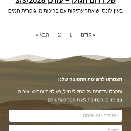
של דרום הגולן – עודכן 3/3/2026
ניגודיות כהה
brightness_low
בעין ג'ונס יש אתר עתיקות עם בריכות מי גופרית חמים
סמן קישורים
font_download
לאפס את כל האפשרויות
cached
« קודם
1
2
הבא »
הצטרפו לרשימת התפוצה שלנו
ותקבלו עדכונים על מסלולי טיול, פעילויות ומבצעי אירוח
בצימרים. הכתובת לא תועבר לאף גורם.