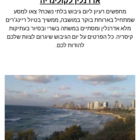
אדרנלין לקולינריה
ניגודיות כהה
brightness_low
מחפשים רעיון ליום גיבוש בלתי נשכח? צאו למסע
סמן קישורים
font_download
שמתחיל בארוחת בוקר במושבה, ממשיך בטיול ריינג'רים
לאפס את כל האפשרויות
cached
מלא אדרנלין ומסתיים במשתה בשרי ובסיור בעתיקות
קיסריה. כל הפרטים על יום הגיבוש שיגרום לצוות שלכם
להודות לכם.