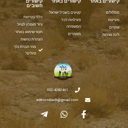
קישורים באתר
קישורים באתר
קישורים
חשובים
מסלולים
קטעים בשביל ישראל
כללי בטיחות
מעיינות
פעילויות לכל
ציוד מומלץ לטיול
המשפחה
אתרים
תנאי שימוש באתר
מאמרים
לינה ואירוח
הצהרת נגישות
מהי חברת נלך
טיולים?
052-4282461
editor.nelech@gmail.com