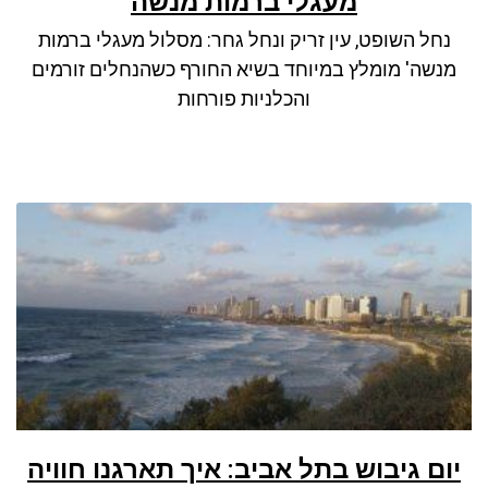
מעגלי ברמות מנשה
ניגודיות כהה
brightness_low
נחל השופט, עין זריק ונחל גחר: מסלול מעגלי ברמות
סמן קישורים
font_download
מנשה' מומלץ במיוחד בשיא החורף כשהנחלים זורמים
לאפס את כל האפשרויות
cached
והכלניות פורחות
יום גיבוש בתל אביב: איך תארגנו חוויה