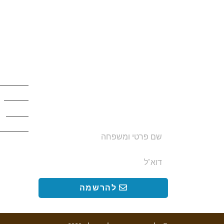
הצטרפו לרשימת התפוצה שלנו
קישורים
ותקבלו עדכונים על מסלולי טיול,
מסלולים
פעילויות ומבצעי אירוח בצימרים.
מעיינות
הכתובת לא תועבר לאף גורם.
אתרים
לינה ואיר
להרשמה