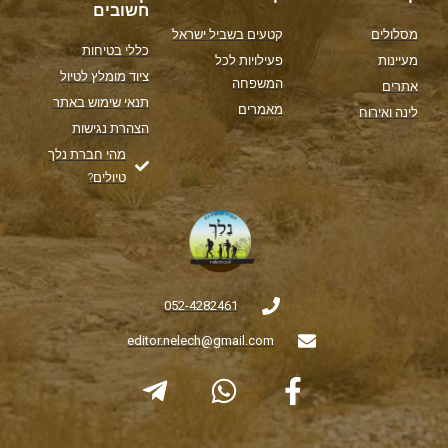
חשובים
מסלולים
קטעים בשביל ישראל
כללי בטיחות
מעיינות
פעילויות לכל
ציוד מומלץ לטיול
המשפחה
אתרים
תנאי שימוש באתר
מאמרים
לינה ואירוח
הצהרת נגישות
מהי חברת נלך
טיולים?
052-4282461
editor.nelech@gmail.com