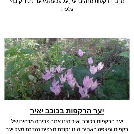
מרבדי רקפות מרהיבי עין, על גבעה מיוערת ליד קיבוץ
ניגודיות כהה
brightness_low
גלעד.
סמן קישורים
font_download
לאפס את כל האפשרויות
cached
יער הרקפות בכוכב יאיר
יער הרקפות בכוכב יאיר הינו אתר פריחה מדהים של
רקפות ומצפה האחים הינו נקודת תצפית נהדרת מעל יער