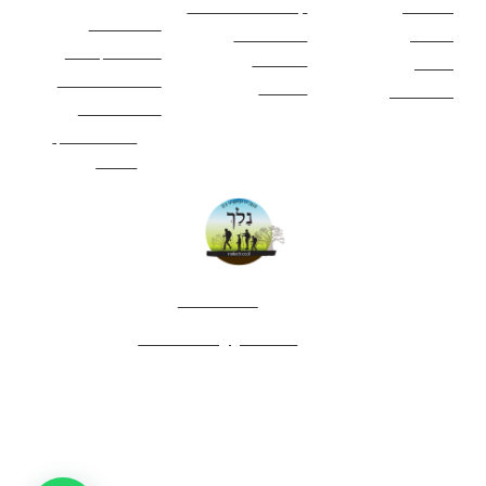
מסלולים
קטעים בשביל ישראל
כללי בטיחות
מעיינות
פעילויות לכל
ציוד מומלץ לטיול
המשפחה
אתרים
תנאי שימוש באתר
מאמרים
לינה ואירוח
הצהרת נגישות
מהי חברת נלך
טיולים?
052-4282461
editor.nelech@gmail.com