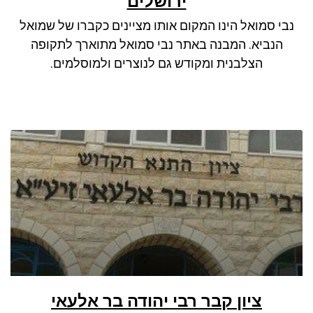
ירושלים
ניגודיות כהה
brightness_low
נבי סמואל הינו המקום אותו מציינים כקברו של שמואל
סמן קישורים
font_download
הנביא. המבנה באתר נבי סמואל מתוארך לתקופה
לאפס את כל האפשרויות
cached
הצלבנית ומקודש גם לנוצרים ולמוסלמים.
ציון קבר רבי יהודה בר אלעאי