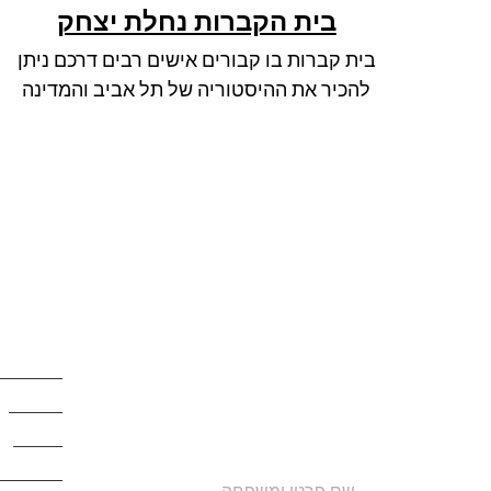
בית הקברות נחלת יצחק
בית קברות בו קבורים אישים רבים דרכם ניתן
להכיר את ההיסטוריה של תל אביב והמדינה
הצטרפו לרשימת התפוצה שלנו
קישורים
ותקבלו עדכונים על מסלולי טיול,
מסלולים
פעילויות ומבצעי אירוח בצימרים.
מעיינות
הכתובת לא תועבר לאף גורם.
אתרים
לינה ואיר