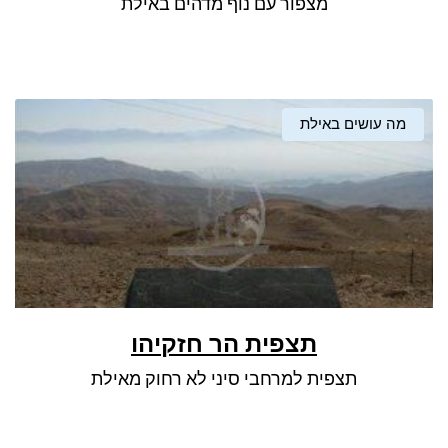
מצפור עם נוף מדהים באילת
ניגודיות כהה
brightness_low
סמן קישורים
font_download
לאפס את כל האפשרויות
cached
מה עושים באילת
תצפית הר חזקיהו
תצפית למרחבי סיני לא רחוק מאילת