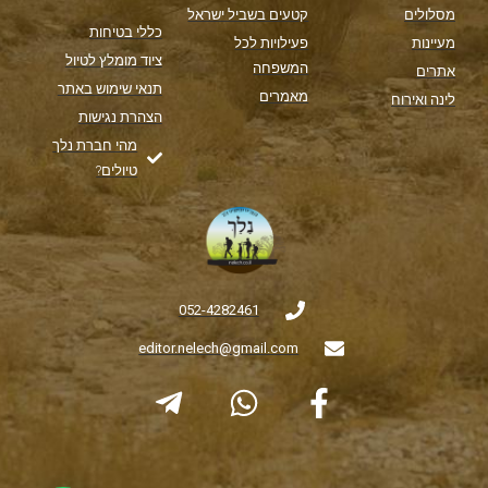
מסלולים
קטעים בשביל ישראל
כללי בטיחות
מעיינות
פעילויות לכל
ציוד מומלץ לטיול
המשפחה
אתרים
תנאי שימוש באתר
מאמרים
לינה ואירוח
הצהרת נגישות
מהי חברת נלך
טיולים?
052-4282461
editor.nelech@gmail.com