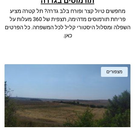
תורמוסים בגדרה
ניגודיות כהה
brightness_low
מחפשים טיול קצר ופורח בלב גדרה? תל קטרה מציע
סמן קישורים
font_download
פריחת תורמוסים מדהימה, תצפית של 360 מעלות על
לאפס את כל האפשרויות
cached
השפלה ומסלול היסטורי קליל לכל המשפחה. כל הפרטים
כאן.
מצפורים