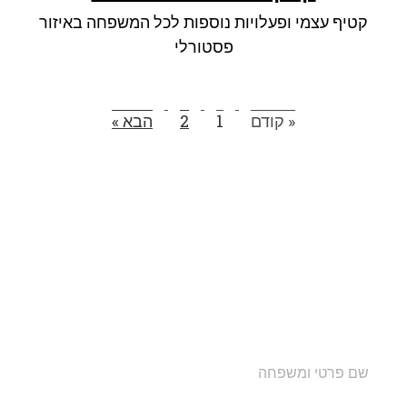
קטיף עצמי ופעלויות נוספות לכל המשפחה באיזור
פסטורלי
« קודם
1
2
הבא »
הצטרפו לרשימת התפוצה שלנו
ותקבלו עדכונים על מסלולי טיול, פעילויות ומבצעי אירוח
בצימרים. הכתובת לא תועבר לאף גורם.