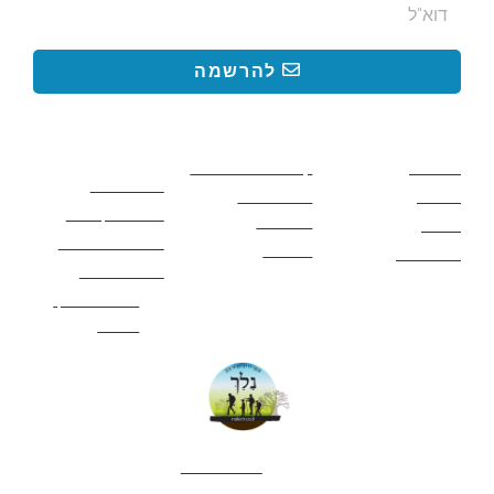
להרשמה
קישורים באתר
קישורים באתר
קישורים
חשובים
מסלולים
קטעים בשביל ישראל
כללי בטיחות
מעיינות
פעילויות לכל
ציוד מומלץ לטיול
המשפחה
אתרים
תנאי שימוש באתר
מאמרים
לינה ואירוח
הצהרת נגישות
מהי חברת נלך
טיולים?
052-4282461