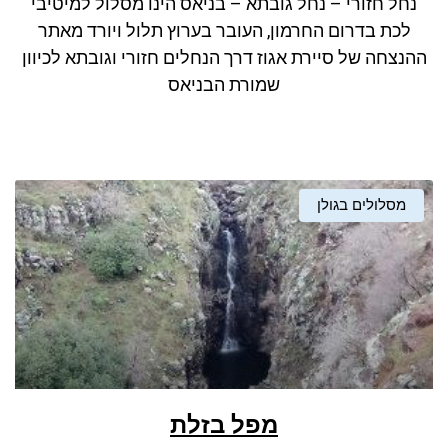
נחל חזורי – נחל גובתא – בניאס הינו מסלול למיטיבי
ניגודיות כהה
brightness_low
לכת בדרום החרמון, העובר בערוץ תלול ויורד מאתר
סמן קישורים
font_download
ההנצחה של סיירת אגוז דרך הנחלים חזורי וגובתא לכיוון
שמורת הבניאס
לאפס את כל האפשרויות
cached
מסלולים בגולן
מפל בזלת