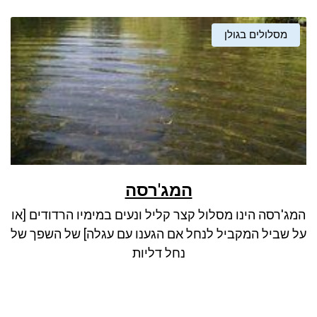
מסלולים בגולן
המג'רסה
המג'רסה הינו מסלול קצר קליל ונעים במימיו הרדודים [או
על שביל המקביל לנחל אם הגענו עם עגלה] של השפך של
נחל דליות