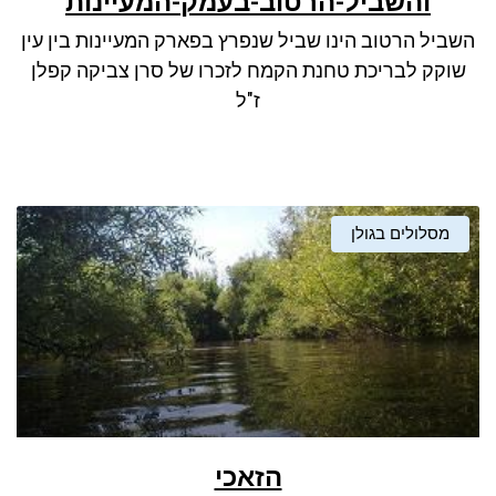
והשביל-הרטוב-בעמק-המעיינות
ניגודיות כהה
brightness_low
השביל הרטוב הינו שביל שנפרץ בפארק המעיינות בין עין
סמן קישורים
font_download
שוקק לבריכת טחנת הקמח לזכרו של סרן צביקה קפלן
לאפס את כל האפשרויות
cached
ז"ל
מסלולים בגולן
הזאכי