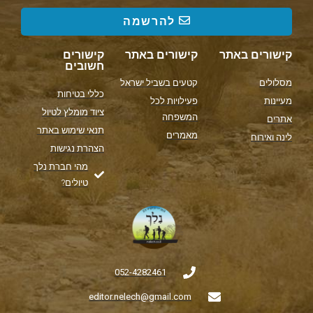
להרשמה
קישורים באתר
קישורים באתר
קישורים
חשובים
מסלולים
קטעים בשביל ישראל
כללי בטיחות
מעיינות
פעילויות לכל
ציוד מומלץ לטיול
המשפחה
אתרים
תנאי שימוש באתר
מאמרים
לינה ואירוח
הצהרת נגישות
מהי חברת נלך
טיולים?
052-4282461
editor.nelech@gmail.com