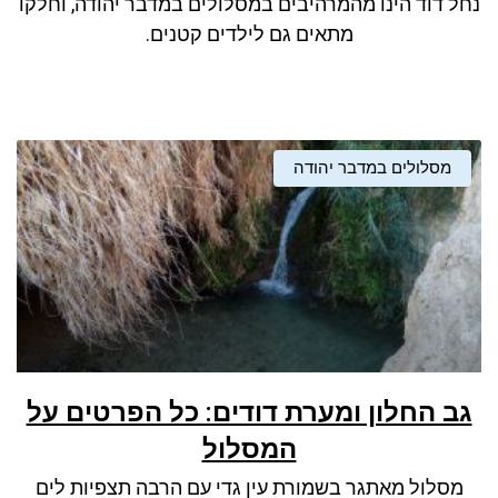
נחל דוד הינו מהמרהיבים במסלולים במדבר יהודה, וחלקו
ניגודיות כהה
brightness_low
מתאים גם לילדים קטנים.
סמן קישורים
font_download
לאפס את כל האפשרויות
cached
מסלולים במדבר יהודה
גב החלון ומערת דודים: כל הפרטים על
המסלול
מסלול מאתגר בשמורת עין גדי עם הרבה תצפיות לים