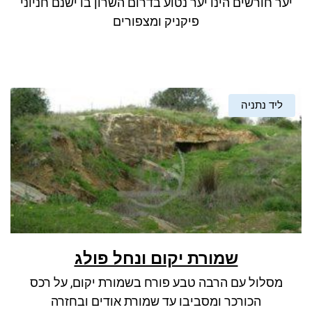
יער חורשים הינו יער נטוע בדרום השרון בו ישנם חניוני
ניגודיות כהה
brightness_low
פיקניק ומצפורים
סמן קישורים
font_download
לאפס את כל האפשרויות
cached
ליד נתניה
שמורת יקום ונחל פולג
מסלול עם הרבה טבע פורח בשמורת יקום, על רכס
הכורכר ומסביבו עד שמורת אודים ובחזרה