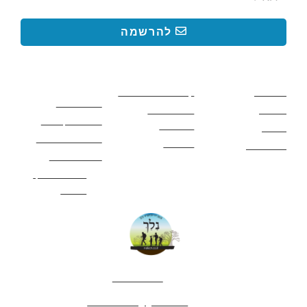
להרשמה
קישורים באתר
קישורים באתר
קישורים
חשובים
מסלולים
קטעים בשביל ישראל
כללי בטיחות
מעיינות
פעילויות לכל
ציוד מומלץ לטיול
המשפחה
אתרים
תנאי שימוש באתר
מאמרים
לינה ואירוח
הצהרת נגישות
מהי חברת נלך
טיולים?
052-4282461
editor.nelech@gmail.com