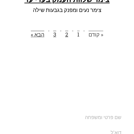
צימר נעים ומפנק בגבעות שילה
« קודם
1
2
3
הבא »
הצטרפו לרשימת התפוצה שלנו
ותקבלו עדכונים על מסלולי טיול, פעילויות ומבצעי אירוח
בצימרים. הכתובת לא תועבר לאף גורם.