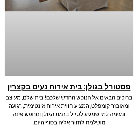
ניגודיות כהה
brightness_low
סמן קישורים
font_download
לאפס את כל האפשרויות
cached
פסטורל בגולן: בית אירוח נעים בקצרין
ברוכים הבאים אל הנופש החדש שלכם! בית שלם, מעוצב
ומאובזר קומפלט, המציע חווית אירוח אינטימית, רגועה
ונעימה למי שמגיע לטייל ברמת הגולן ומחפש פינה
מושלמת לחזור אליה בסוף היום.