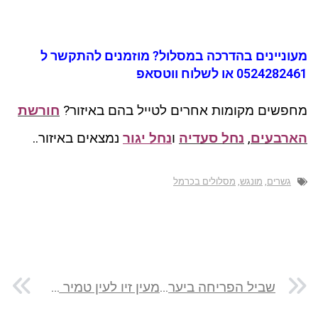
מעוניינים בהדרכה במסלול? מוזמנים להתקשר ל
0524282461 או לשלוח ווטסאפ
מחפשים מקומות אחרים לטייל בהם באיזור?
חורשת
הארבעים
,
נחל סעדיה
ו
נחל יגור
נמצאים באיזור..
גשרים
,
מונגש
,
מסלולים בכרמל
שביל הפריחה ביער ראש העין
מעין זיו לעין טמיר בנחל כזיב