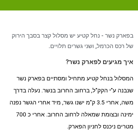
ניגודיות כהה
brightness_low
סמן קישורים
font_download
לאפס את כל האפשרויות
cached
בפארק נשר - נחל קטיע יש מסלול קצר בסבך הירוק
של רכס הכרמל, ושני גשרים תלויים.
איך מגיעים לפארק נשר?
המסלול בנחל קטיע מתחיל ומסתיים בפארק נשר
שנבנה ע"י הקק"ל, ברחוב החרוב בנשר. נעלה בדרך
משה, אחרי 3.5 ק"מ ישנו גשר, מיד אחרי הגשר נפנה
ימינה ובצומת שמאלה לרחוב החרוב. אחרי כ 700
מטרים ניכנס לחניון הפארק.