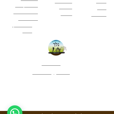
מעיינות
פעילויות לכל
ציוד מומלץ לטיול
המשפחה
אתרים
תנאי שימוש באתר
מאמרים
לינה ואירוח
הצהרת נגישות
מהי חברת נלך
טיולים?
052-4282461
editor.nelech@gmail.com