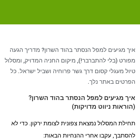
ניגודיות כהה
brightness_low
סמן קישורים
font_download
לאפס את כל האפשרויות
cached
איך מגיעים למפל הנסתר בהוד השרון? מדריך הגעה
מפורט (בלי להתברבר!), מיקום החניה המדויק, ומסלול
טיול מעגלי קסום דרך גשר פרוחיה ושביל ישראל. כל
הפרטים באתר נלך.
איך מגיעים למפל הנסתר בהוד השרון?
(הוראות ניווט מדויקות)
תחילת המסלול נמצאת צפונית לצומת ירקון. כדי לא
להסתבך, עקבו אחרי ההנחיות הבאות: