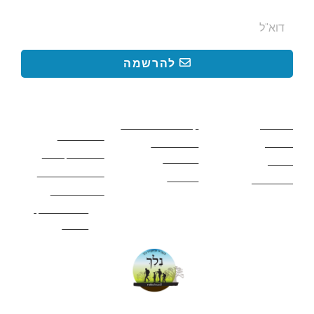
להרשמה
קישורים באתר
קישורים באתר
קישורים
חשובים
מסלולים
קטעים בשביל ישראל
כללי בטיחות
מעיינות
פעילויות לכל
ציוד מומלץ לטיול
המשפחה
אתרים
תנאי שימוש באתר
מאמרים
לינה ואירוח
הצהרת נגישות
מהי חברת נלך
טיולים?