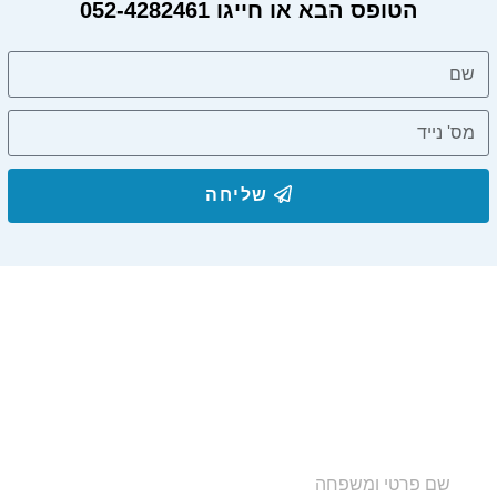
הטופס הבא או חייגו 052-4282461
שליחה
הצטרפו לרשימת התפוצה שלנו
ותקבלו עדכונים על מסלולי טיול, פעילויות ומבצעי אירוח
בצימרים. הכתובת לא תועבר לאף גורם.