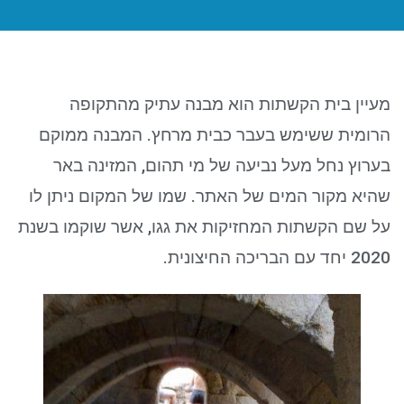
ניגודיות כהה
brightness_low
סמן קישורים
font_download
לאפס את כל האפשרויות
cached
מעיין בית הקשתות הוא מבנה עתיק מהתקופה
הרומית ששימש בעבר כבית מרחץ. המבנה ממוקם
בערוץ נחל מעל נביעה של מי תהום, המזינה באר
שהיא מקור המים של האתר. שמו של המקום ניתן לו
על שם הקשתות המחזיקות את גגו, אשר שוקמו בשנת
2020 יחד עם הבריכה החיצונית.