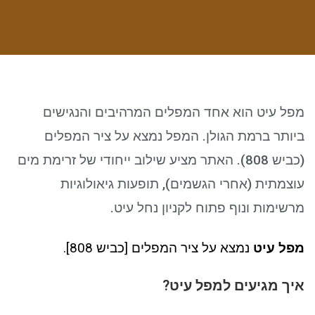
ניגודיות כהה
brightness_low
סמן קישורים
font_download
לאפס את כל האפשרויות
cached
מפל עיט הוא אחד המפלים המרהיבים והנגישים
ביותר ברמת הגולן. המפל נמצא על ציר המפלים
(כביש 808). האתר מציע שילוב ייחודי של זרימת מים
עוצמתית (אחרי הגשמים), תופעות גיאולוגיות
מרשימות ונוף פתוח לקניון נחל עיט.
מפל עיט
נמצא על ציר המפלים [כביש 808].
איך מגיעים ל
מפל עיט
?