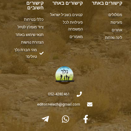
קישורים באתר
קישורים באתר
קישורים
חשובים
מסלולים
קטעים בשביל ישראל
כללי בטיחות
מעיינות
פעילויות לכל
ציוד מומלץ לטיול
המשפחה
אתרים
תנאי שימוש באתר
מאמרים
לינה ואירוח
הצהרת נגישות
מהי חברת נלך
טיולים?
052-4282461
editor.nelech@gmail.com