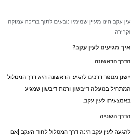
ניגודיות כהה
brightness_low
סמן קישורים
font_download
עין עקב הינו מעיין שמימיו נובעים לתוך בריכה עמוקה
לאפס את כל האפשרויות
cached
וקרירה
איך מגיעים לעין עקב?
הדרך הראשונה
יישנן מספר דרכים להגיע: הראשונה היא דרך המסלול
המתחיל ב
מעלה דיבשון
ורמת דיבשון שמגיע
באמצעיתו לעין עקב.
הדרך השנייה
להגעה לעין עקב הינה דרך המסלול לחוד העקב [אם