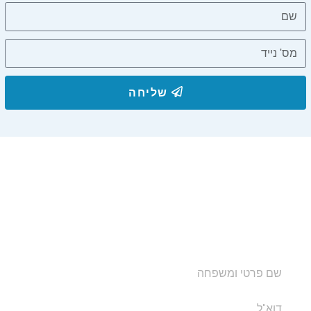
שליחה
הצטרפו לרשימת התפוצה שלנו
ותקבלו עדכונים על מסלולי טיול, פעילויות ומבצעי אירוח
בצימרים. הכתובת לא תועבר לאף גורם.