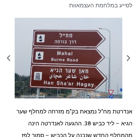
ניגודיות כהה
brightness_low
לסייע במלחמת העצמאוות
סמן קישורים
font_download
לאפס את כל האפשרויות
cached
אנדרטת מח"ל נמצאת בק"מ מזרחה למחלף שער
הגיא – ליד כביש 38. ההגעה לאנדרטה הינה
מהמחלף החדש שנבנה על הכביש – סמוך לפז