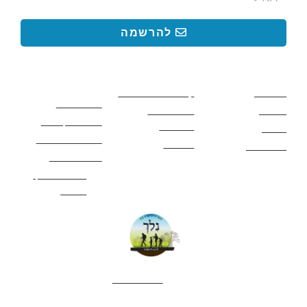
להרשמה
קישורים באתר
קישורים באתר
קישורים
חשובים
מסלולים
קטעים בשביל ישראל
כללי בטיחות
מעיינות
פעילויות לכל
ציוד מומלץ לטיול
המשפחה
אתרים
תנאי שימוש באתר
מאמרים
לינה ואירוח
הצהרת נגישות
מהי חברת נלך
טיולים?
052-4282461
editor.nelech@gmail.com